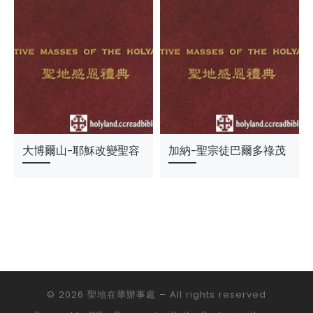
大博爾山-耶穌改變聖容
加納-聖宗徒巴爾多祿茂
© 2026
聖地在華辦事處
– All rights reserved