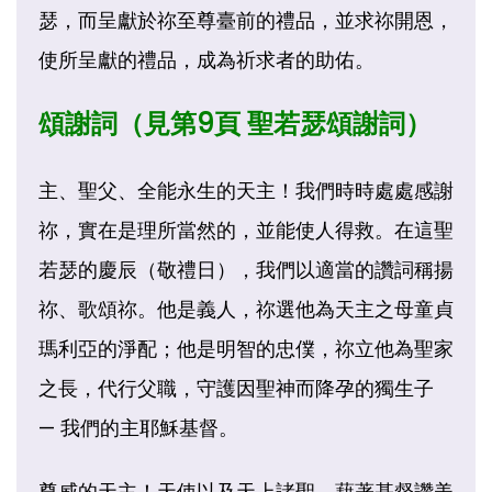
瑟，而呈獻於祢至尊臺前的禮品，並求祢開恩，
使所呈獻的禮品，成為祈求者的助佑。
頌謝詞（見第9頁 聖若瑟頌謝詞）
主、聖父、全能永生的天主！我們時時處處感謝
祢，實在是理所當然的，並能使人得救。在這聖
若瑟的慶辰（敬禮日），我們以適當的讚詞稱揚
祢、歌頌祢。他是義人，祢選他為天主之母童貞
瑪利亞的淨配；他是明智的忠僕，祢立他為聖家
之長，代行父職，守護因聖神而降孕的獨生子
— 我們的主耶穌基督。
尊威的天主！天使以及天上諸聖，藉著基督讚美