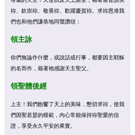
祢、欽崇祢、敬畏祢、歡躍慶賀祢。求祢恩准我
們也和他們謙恭地同聲讚頌：
領主詠
你們無論作什麼，或說話或行事，都要因主耶穌
的名而作，藉著祂感謝天主聖父。
領聖體後經
上主！我們飽饗了天上的美味，懇切求祢，使我
們因聖若瑟的模範，內心常能保持祢聖愛的信
證，享受永久平安的果實。