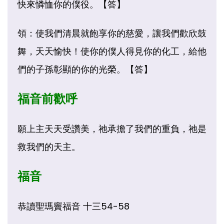
快來憐恤你的僕役。【答】
領：使我們清晨就飽享你的慈愛，讓我們歡欣鼓
舞，天天愉快！使你的僕人得見你的化工，給他
們的子孫彰顯的你的光榮。【答】
福音前歡呼
願上主天天受讚美，祂承擔了我們的重負，祂是
救我們的天主。
福音
恭讀聖瑪竇福音 十三54-58