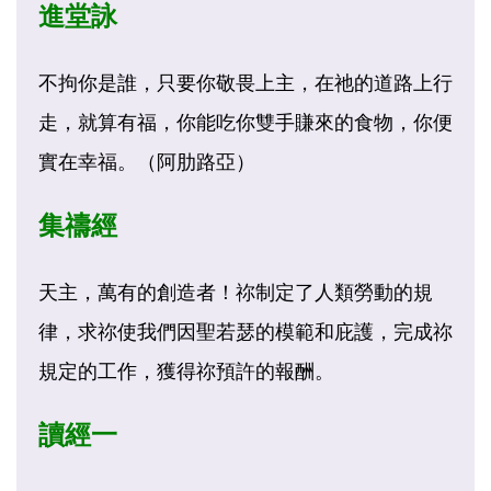
進堂詠
不拘你是誰，只要你敬畏上主，在祂的道路上行
走，就算有福，你能吃你雙手賺來的食物，你便
實在幸福。（阿肋路亞）
集禱經
天主，萬有的創造者！祢制定了人類勞動的規
律，求祢使我們因聖若瑟的模範和庇護，完成祢
規定的工作，獲得祢預許的報酬。
讀經一