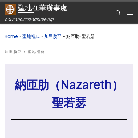
聖地在華辦事處
Skip to content
Search
holyland.ccreadbible.org
Home
»
聖地禮典
»
加里肋亞
»
納匝肋-聖若瑟
加里肋亞
聖地禮典
納匝肋（Nazareth）
聖若瑟