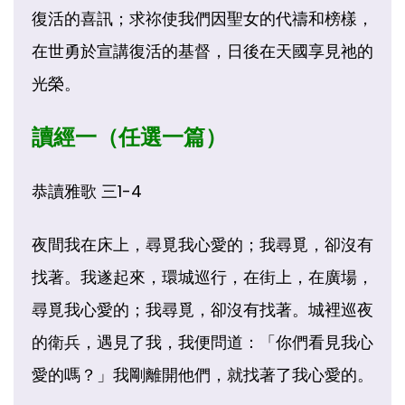
復活的喜訊；求祢使我們因聖女的代禱和榜樣，
在世勇於宣講復活的基督，日後在天國享見祂的
光榮。
讀經一（任選一篇）
恭讀雅歌 三1-4
夜間我在床上，尋覓我心愛的；我尋覓，卻沒有
找著。我遂起來，環城巡行，在街上，在廣場，
尋覓我心愛的；我尋覓，卻沒有找著。城裡巡夜
的衛兵，遇見了我，我便問道：「你們看見我心
愛的嗎？」我剛離開他們，就找著了我心愛的。