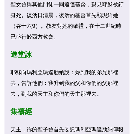
聖女曾與其他門徒一同追隨基督，親見耶穌被釘
身死。復活日清晨，復活的基督首先顯現給她
（谷十六9）。教友對她的敬禮，在十二世紀時
已盛行於西方教會。
進堂詠
耶穌向瑪利亞瑪達肋納說：妳到我的弟兄那裡
去，告訴他們：我升到我的父和你們的父那裡
去，到我的天主和你們的天主那裡去。
集禱經
天主，祢的聖子曾首先委託瑪利亞瑪達肋納傳報