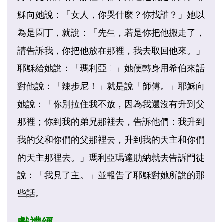
穌向她說：「女人，你哭什麼？你找誰？」她以
為是園丁，就說：「先生，若是你把他搬走了，
請告訴我，你把他放在那裡，我去取回他來。」
耶穌給她說：「瑪利亞！」她便轉身用希伯來話
對他說：「辣步尼！」就是說「師傅。」耶穌向
她說：「你別拉住我不放，因為我還沒有升到父
那裡；你到我的弟兄那裡去，告訴他們：我升到
我的父和你們的父那裡去，升到我的天主和你們
的天主那裡去。」瑪利亞瑪達肋納就去告訴門徒
說：「我見了主。」並報告了耶穌對她所說的那
些話。