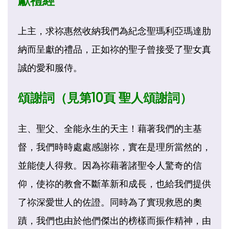
獻禮經
上主，求祢惠然收納我們為紀念聖瑪利亞瑪達肋
納而呈獻的禮品，正如祢的聖子曾接受了聖女真
誠的愛和服侍。
頌謝詞（見第10頁 聖人頌謝詞）
主、聖父、全能永生的天主！藉著我們的主基
督，我們時時處處感謝祢，實在是理所當然的，
並能使人得救。因為祢藉著諸聖令人驚奇的信
仰，使祢的教會不斷革新和成長，也給我們提供
了祢深愛世人的佐證。同時為了實現救恩的奧
蹟，我們也由於他們傑出的榜樣而振作精神，由