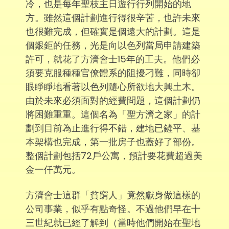
冷，也是每年聖枝主日遊行行列開始的地
方。雖然這個計劃進行得很辛苦，也許未來
也很難完成，但確實是個遠大的計劃。這是
個艱鉅的任務，光是向以色列當局申請建築
許可，就花了方濟會士15年的工夫。他們必
須要克服種種官僚體系的阻擾刁難，同時卻
眼睜睜地看著以色列隨心所欲地大興土木。
由於未來必須面對的經費問題，這個計劃仍
將困難重重。這個名為「聖方濟之家」的計
劃到目前為止進行得不錯，建地已鏟平、基
本架構也完成，第一批房子也蓋好了部份。
整個計劃包括72戶公寓，預計要花費超過美
金一仟萬元。
方濟會士這群「貧窮人」竟然獻身做這樣的
公司事業，似乎有點奇怪。不過他們早在十
三世紀就已經了解到（當時他們開始在聖地