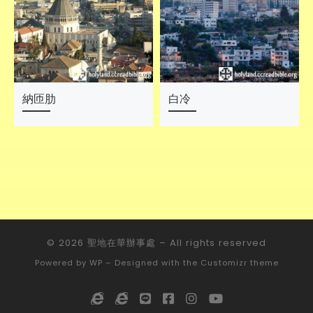
納匝肋
白冷
© 2026
聖地在華辦事處
– All rights reserved
Powered by
WP
– Designed with the
Customizr theme