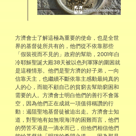
方濟會士了解這極為重要的使命，也是全世
界的基督徒所共有的，他們從不依靠那些
「假裝視而不見的」政府的幫助，2001年白
冷耶穌聖誕大殿38天被以色列軍隊的圍困就
是這種情形。他們是聖方濟的好子弟，一向
信靠天主，也繼續不斷依靠主感動最純真的
人的心，而能不顧自己的貧窮去幫助窮困和
需要的人。方濟會士明白他們的善行不會落
空，因為他們正在成就一項值得稱讚的行
動：遏阻聖地基督徒被迫出走。方濟會士知
道，對聖地有如無垠海洋的困難而言，他們
的勞苦不過是一滴水而已，但他們相信他們