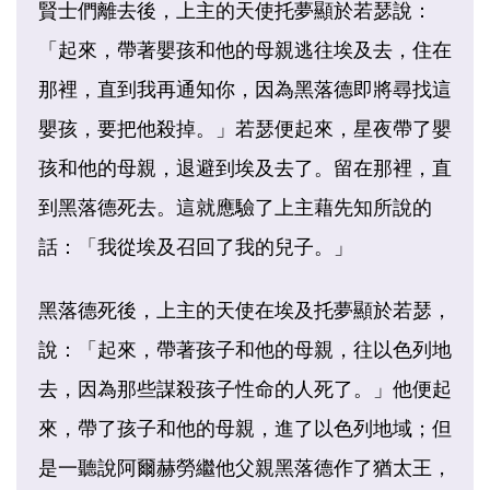
賢士們離去後，上主的天使托夢顯於若瑟說：
「起來，帶著嬰孩和他的母親逃往埃及去，住在
那裡，直到我再通知你，因為黑落德即將尋找這
嬰孩，要把他殺掉。」若瑟便起來，星夜帶了嬰
孩和他的母親，退避到埃及去了。留在那裡，直
到黑落德死去。這就應驗了上主藉先知所說的
話：「我從埃及召回了我的兒子。」
黑落德死後，上主的天使在埃及托夢顯於若瑟，
說：「起來，帶著孩子和他的母親，往以色列地
去，因為那些謀殺孩子性命的人死了。」他便起
來，帶了孩子和他的母親，進了以色列地域；但
是一聽說阿爾赫勞繼他父親黑落德作了猶太王，