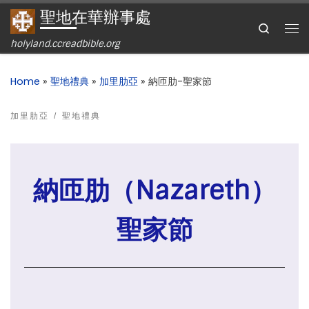
聖地在華辦事處
Skip to content
Search
holyland.ccreadbible.org
Home
»
聖地禮典
»
加里肋亞
»
納匝肋-聖家節
加里肋亞
聖地禮典
納匝肋（Nazareth）
聖家節