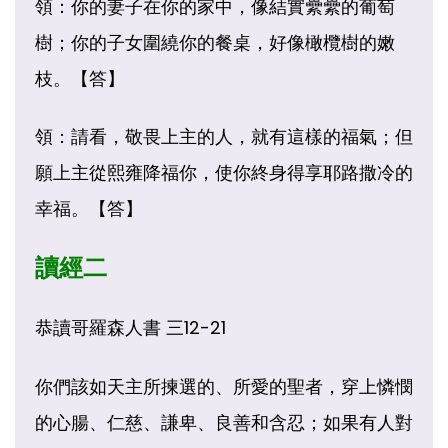
領：你的妻子在你的家中，像結實纍纍的葡萄
樹；你的子女圍繞你的餐桌，好像橄欖樹的嫩
枝。【答】
領：請看，敬畏上主的人，就有這樣的福氣；但
願上主從熙雍降福你，使你終身得享耶路撒冷的
幸福。【答】
讀經二
恭讀哥羅森人書 三12-21
你們該如天主所揀選的、所愛的聖者，穿上憐憫
的心腸、仁慈、謙卑、良善和含忍；如果有人對