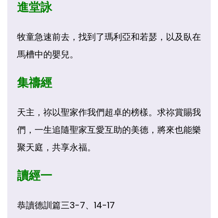
進堂詠
牧童急速前去，找到了瑪利亞和若瑟，以及臥在
馬槽中的嬰兒。
集禱經
天主，祢以聖家作我們超卓的榜樣。求祢賞賜我
們，一生追隨聖家互愛互助的美德，將來也能樂
聚天庭，共享永福。
讀經一
恭讀德訓篇三3-7、14-17