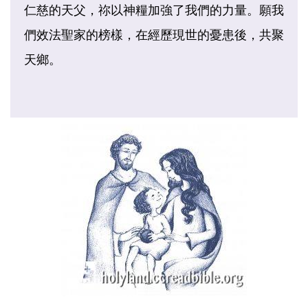
仁慈的天父，祢以神糧加強了我們的力量。願我
們效法聖家的榜樣，在經歷現世的憂患後，共聚
天鄉。