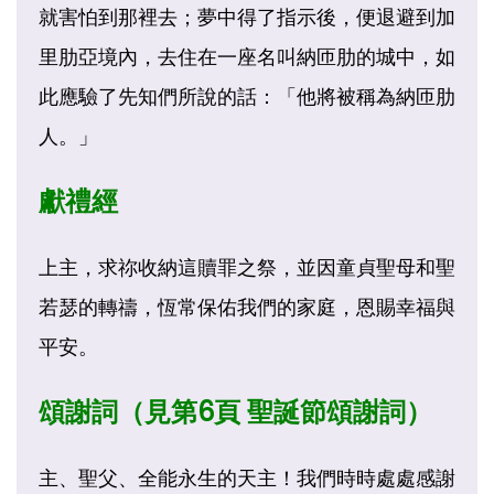
就害怕到那裡去；夢中得了指示後，便退避到加
里肋亞境內，去住在一座名叫納匝肋的城中，如
此應驗了先知們所說的話：「他將被稱為納匝肋
人。」
獻禮經
上主，求祢收納這贖罪之祭，並因童貞聖母和聖
若瑟的轉禱，恆常保佑我們的家庭，恩賜幸福與
平安。
頌謝詞（見第6頁 聖誕節頌謝詞）
主、聖父、全能永生的天主！我們時時處處感謝